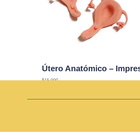
Útero Anatómico – Impre
$
15.000