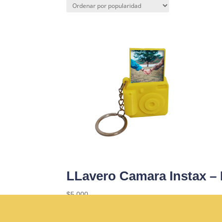
LLavero Camara Instax –
$
5.000